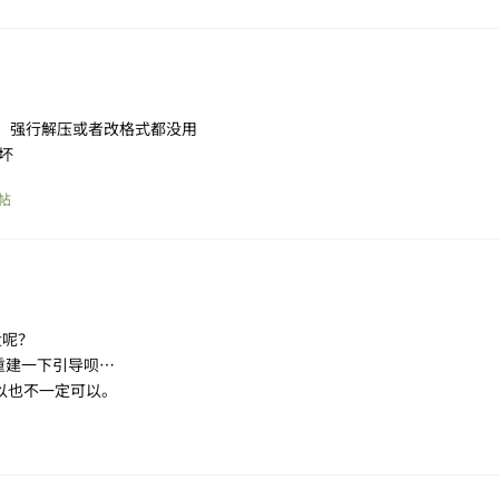
像，强行解压或者改格式都没用
坏
帖
盘呢？
己重建一下引导呗…
以也不一定可以。