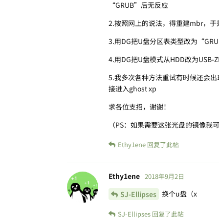
“GRUB”后无反应
2.按照网上的说法，得重建mbr，于是
3.用DG把U盘分区表类型改为“GR
4.用DG把U盘模式从HDD改为USB
5.我多次各种方法重试有时候还会出现“
接进入ghost xp
求各位支招，谢谢！
（PS：如果需要这张光盘的镜像我
Ethy1ene
回复了此帖
Ethy1ene
2018年9月2日
换个u盘（x
SJ-Ellipses
SJ-Ellipses
回复了此帖