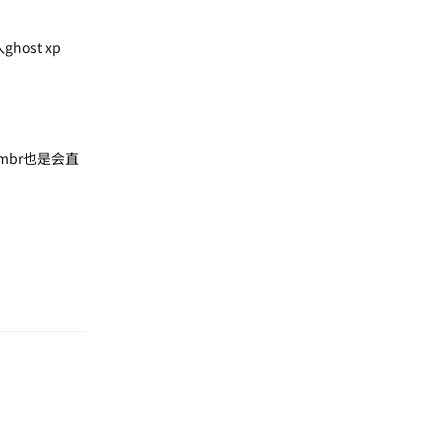
ost xp
mbr也是会直
回复
回复