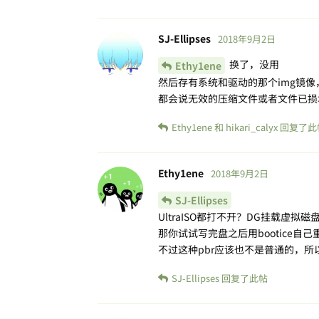
SJ-Ellipses
2018年9月2日
换了，没用
Ethy1ene
然后存有系统和驱动的那个img镜
都会说无效的压缩文件或者文件已损
Ethy1ene
和
hikari_calyx
回复了此
Ethy1ene
2018年9月2日
SJ-Ellipses
UltraISO都打不开？DG挂载虚拟磁
那你试试写完盘之后用bootice自
不过这种pbr应该也不是普通的，所
SJ-Ellipses
回复了此帖