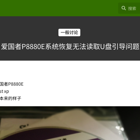
一般讨论
爱国者P8880E系统恢复无法读取U盘引导问题
P8880E
 xp
本来的样子