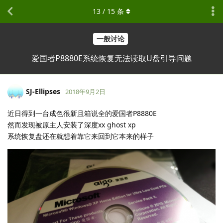
13
/
15
条
一般讨论
爱国者P8880E系统恢复无法读取U盘引导问题
SJ-Ellipses
2018年9月2日
近日得到一台成色很新且箱说全的爱国者P8880E
然而发现被原主人安装了深度xx ghost xp
系统恢复盘还在就想着靠它来回到它本来的样子