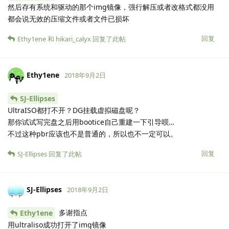
然后存有系统和驱动的那个img镜像，强行解压或者改格式都没用
都会说无效的压缩文件或者文件已损坏
回复
Ethy1ene
和
hikari_calyx
回复了此帖
Ethy1ene
2018年9月2日
SJ-Ellipses
UltraISO都打不开？DG挂载虚拟磁盘呢？
那你试试写完盘之后用bootice自己重建一下引导呗…
不过这种pbr应该也不是普通的，所以也不一定可以。
回复
SJ-Ellipses
回复了此帖
SJ-Ellipses
2018年9月2日
多谢指点
Ethy1ene
用ultraliso成功打开了img镜像