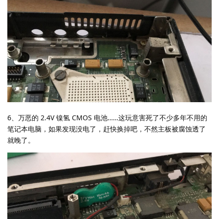
6、万恶的 2.4V 镍氢 CMOS 电池……这玩意害死了不少多年不用的
笔记本电脑，如果发现没电了，赶快换掉吧，不然主板被腐蚀透了
就晚了。