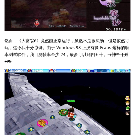
然而，《大富翁6》竟然能正常运行，虽然不是很流畅，但是依然可
玩，这令我十分惊讶。由于 Windows 98 上没有像 Fraps 这样的帧
率测试软件，我目测帧率至少 24，最多可以到四五十。
（神™目测
FPS