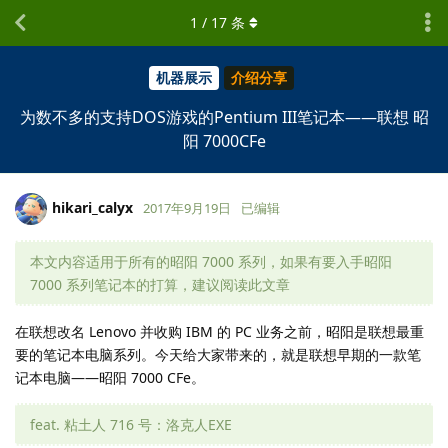
1
/
17
条
机器展示
介绍分享
为数不多的支持DOS游戏的Pentium III笔记本——联想 昭
阳 7000CFe
hikari_calyx
2017年9月19日
已编辑
本文内容适用于所有的昭阳 7000 系列，如果有要入手昭阳
7000 系列笔记本的打算，建议阅读此文章
在联想改名 Lenovo 并收购 IBM 的 PC 业务之前，昭阳是联想最重
要的笔记本电脑系列。今天给大家带来的，就是联想早期的一款笔
记本电脑——昭阳 7000 CFe。
feat. 粘土人 716 号：洛克人EXE