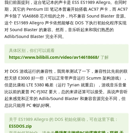
我们前面提到，这台笔记本的声卡是 ESS ES1989 Allegro。在同时
期，其它的 Pentium III 笔记本普遍开始搭载 AC97 声卡，而 AC97
声卡除了 VIA686B 芯片组的之外，均不兼容 Sound Blaster 音源。
这个 ES1989 Allegro 声卡依然能够在 DOS 下执行初始化程序实现
对 Sound Blaster 的兼容。然而，音乐听起来和我们熟悉的
Adlib/Sound Blaster 完全不同。
具体区别，你们可以观看
https://www.bilibili.com/video/av14618668/
了解
对 DOS 游戏运行的兼容性，我简单测试了一下，兼容性比先前的联
想天骄 E3000 好一些（可以正常带声音运行 Scumm 架构游戏），
但是比康柏 LTE 5380 略差（运行 Tyrian 就重启），游戏音乐音量
比以前的夏普 PC-FJ30Z 要大，总的来讲还算可以接受。虽说声音听
起来感觉和正常的 Adlib/Sound Blaster 和兼容音源完全不同，但
总比只能用 PC 喇叭好啊。
关于 ES1989 Allegro 的 DOS 初始化驱动，可在这里下载：
ESSDOS.zip
至于如何初始化，请参考
最强复古游戏PC的搭建实践：联想 天