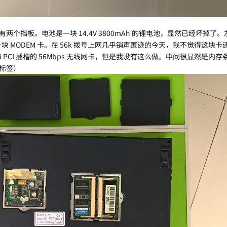
个挡板。电池是一块 14.4V 3800mAh 的锂电池，显然已经坏掉了
插了一块 MODEM 卡。在 56k 拨号上网几乎销声匿迹的今天，我不觉得这块
 PCI 插槽的 56Mbps 无线网卡，但是我没有这么做。中间很显然是内
T 标签）