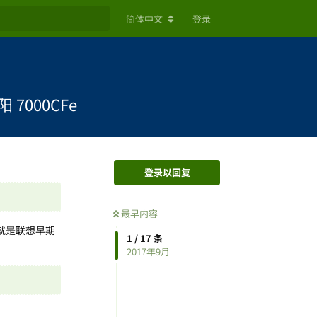
简体中文
登录
7000CFe
登录以回复
最早内容
，就是联想早期
1
/
17
条
2017年9月