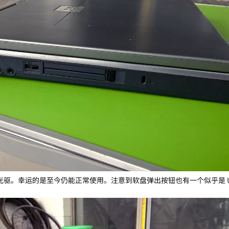
CD 光驱。幸运的是至今仍能正常使用。注意到软盘弹出按钮也有一个似乎是 U