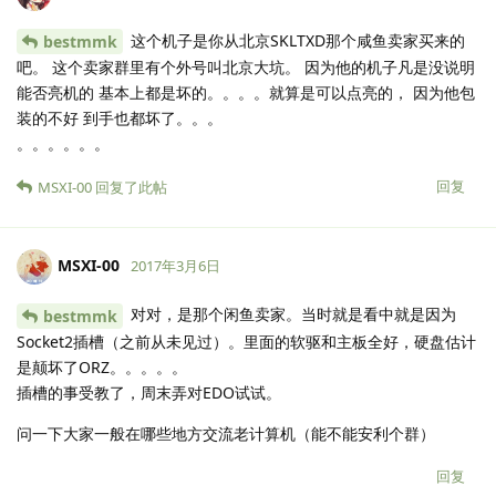
这个机子是你从北京SKLTXD那个咸鱼卖家买来的
bestmmk
吧。 这个卖家群里有个外号叫北京大坑。 因为他的机子凡是没说明
能否亮机的 基本上都是坏的。。。。就算是可以点亮的， 因为他包
装的不好 到手也都坏了。。。
。。。。。。
回复
MSXI-00
回复了此帖
MSXI-00
2017年3月6日
对对，是那个闲鱼卖家。当时就是看中就是因为
bestmmk
Socket2插槽（之前从未见过）。里面的软驱和主板全好，硬盘估计
是颠坏了ORZ。。。。。
插槽的事受教了，周末弄对EDO试试。
问一下大家一般在哪些地方交流老计算机（能不能安利个群）
回复