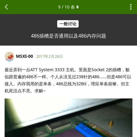
9
/
10
条
一般讨论
486插槽是否通用以及486内存问题
MSXI-00
2017年2月26日
最近弄到一台ATT System 3333 主机。里面是Socket 2的插槽，貌
似跟普遍的486不一样。个人从没见过238针的486......但是486可以
接入。内存我用的是单条，486总线为32Bit，理应单条就够。但主
机死活点不亮。求解~