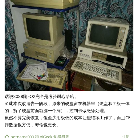
话说8088跑FOX完全是考验耐心哈哈。
至此本次改造告一阶段，原来的硬盘留在机器里（硬盘和面板一体
的，拆了硬盘前面就漏一个洞），控制卡做绝缘处理。
虽然不算完美恢复，但至少用极低的成本让他继续工作了，而且CF
拷数据很方便，寿命也更长。
回复
notname000
和
AiGeek
觉得很赞