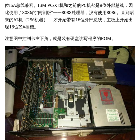
位ISA总线兼容。IBM PC/XT机和之前的PC机都是8位外部总线，因
此使用了8086的“阉割版”——8088处理器，没有使用8086。直到后
来的AT机（286机器）， 才开始带有16位外部总线，主板上开始出
现16位ISA插槽。
注意图中控制卡左下角，就是装有硬盘读写程序的ROM。