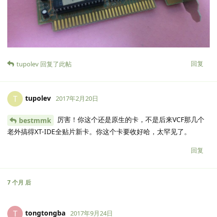
回复
tupolev
回复了此帖
tupolev
T
2017年2月20日
厉害！你这个还是原生的卡，不是后来VCF那几个
bestmmk
老外搞得XT-IDE全贴片新卡。你这个卡要收好哈，太罕见了。
回复
7 个月
后
tongtongba
T
2017年9月24日