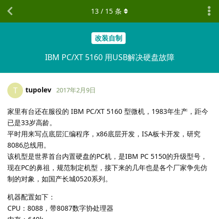
13
/
15
条
改装自制
IBM PC/XT 5160 用USB解决硬盘故障
tupolev
T
2017年2月9日
家里有台还在服役的 IBM PC/XT 5160 型微机，1983年生产，距今
已是33岁高龄。
平时用来写点底层汇编程序，x86底层开发，ISA板卡开发，研究
8086总线用。
该机型是世界首台内置硬盘的PC机，是IBM PC 5150的升级型号，
现在PC的鼻祖，规范制定机型，接下来的几年也是各个厂家争先仿
制的对象，如国产长城0520系列。
机器配置如下：
CPU：8088，带8087数字协处理器