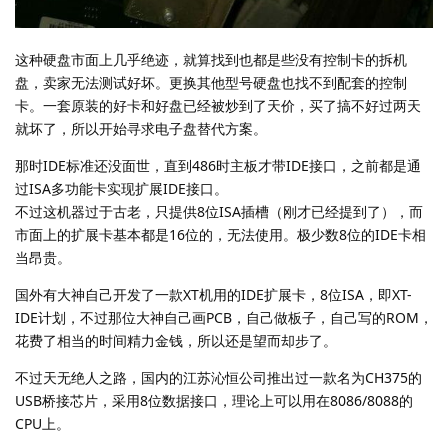
这种硬盘市面上几乎绝迹，就算找到也都是些没有控制卡的拆机
盘，卖家无法测试好坏。更换其他型号硬盘也找不到配套的控制
卡。一套原装的好卡和好盘已经被炒到了天价，买了搞不好过两天
就坏了，所以开始寻求电子盘替代方案。
那时IDE标准还没面世，直到486时主板才带IDE接口，之前都是通
过ISA多功能卡实现扩展IDE接口。
不过这机器过于古老，只提供8位ISA插槽（刚才已经提到了），而
市面上的扩展卡基本都是16位的，无法使用。极少数8位的IDE卡相
当昂贵。
国外有大神自己开发了一款XT机用的IDE扩展卡，8位ISA，即XT-
IDE计划，不过那位大神自己画PCB，自己做板子，自己写的ROM，
花费了相当的时间精力金钱，所以还是望而却步了。
不过天无绝人之路，国内的江苏沁恒公司推出过一款名为CH375的
USB桥接芯片，采用8位数据接口，理论上可以用在8086/8088的
CPU上。