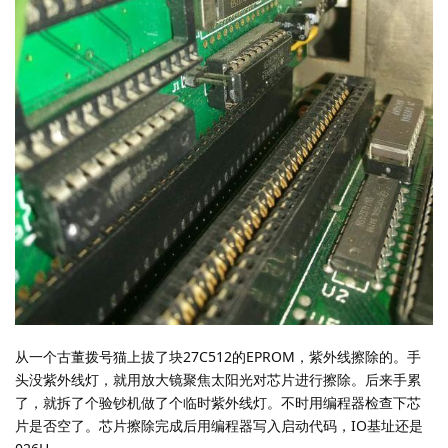
从一个古董拨号猫上拔了块27C512的EPROM，紫外线擦除的。手
头没紫外线灯，就用放大镜聚焦太阳光对芯片进行擦除。后来手累
了，就拆了个验钞机做了个临时紫外线灯。不时用编程器检查下芯
片是否空了。芯片擦除完成后用编程器写入启动代码，IO基址还是