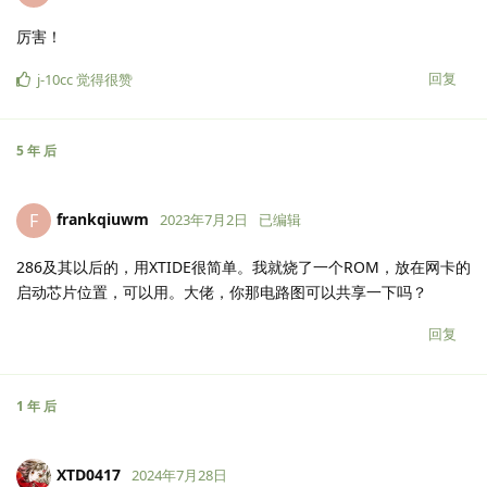
厉害！
回复
j-10cc
觉得很赞
5 年
后
frankqiuwm
F
2023年7月2日
已编辑
286及其以后的，用XTIDE很简单。我就烧了一个ROM，放在网卡的
启动芯片位置，可以用。大佬，你那电路图可以共享一下吗？
回复
1 年
后
XTD0417
2024年7月28日