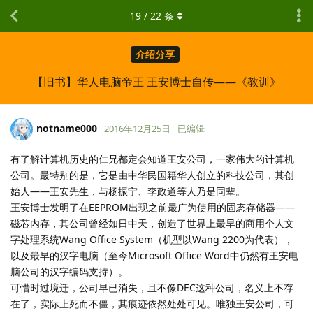
19
/
22
条
介绍分享
【旧书】华人电脑帝王 王安博士自传——《教训》
notname000
2016年12月25日
已编辑
有了解计算机历史的仁兄都定会知道王安公司，一家伟大的计算机
公司。最特别的是，它是由中华民国籍华人创立的科技公司，其创
始人——王安先生，与杨振宁、李政道等人乃是同辈。
王安博士发明了在EEPROM出现之前最广为使用的固态存储器——
磁芯内存，其公司曾经如日中天，创造了世界上最早的商用个人文
字处理系统Wang Office System（机型以Wang 2200为代表），
以及最早的汉字电脑（至今Microsoft Office Word中仍然有王安电
脑公司的汉字编码支持）。
可惜时过境迁，公司早已消失，且不像DEC这种公司，名义上不存
在了，实际上死而不僵，其痕迹依然处处可见。唯独王安公司，可