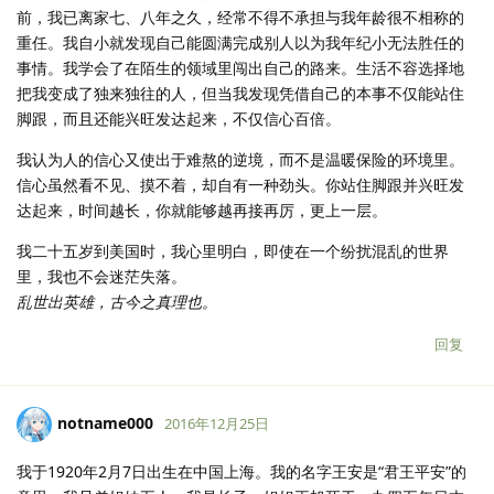
前，我已离家七、八年之久，经常不得不承担与我年龄很不相称的
重任。我自小就发现自己能圆满完成别人以为我年纪小无法胜任的
事情。我学会了在陌生的领域里闯出自己的路来。生活不容选择地
把我变成了独来独往的人，但当我发现凭借自己的本事不仅能站住
脚跟，而且还能兴旺发达起来，不仅信心百倍。
我认为人的信心又使出于难熬的逆境，而不是温暖保险的环境里。
信心虽然看不见、摸不着，却自有一种劲头。你站住脚跟并兴旺发
达起来，时间越长，你就能够越再接再厉，更上一层。
我二十五岁到美国时，我心里明白，即使在一个纷扰混乱的世界
里，我也不会迷茫失落。
乱世出英雄，古今之真理也。
回复
notname000
2016年12月25日
我于1920年2月7日出生在中国上海。我的名字王安是“君王平安”的