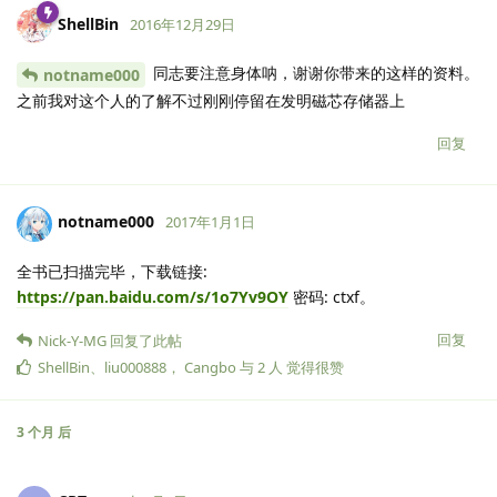
ShellBin
2016年12月29日
同志要注意身体呐，谢谢你带来的这样的资料。
notname000
之前我对这个人的了解不过刚刚停留在发明磁芯存储器上
回复
notname000
2017年1月1日
全书已扫描完毕，下载链接:
https://pan.baidu.com/s/1o7Yv9OY
密码: ctxf。
回复
Nick-Y-MG
回复了此帖
ShellBin
、
liu000888
，
Cangbo
与
2
人
觉得很赞
3 个月
后