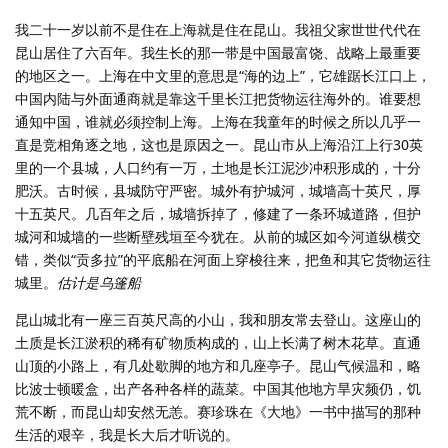
我二十一岁以前不是住在上海就是住在昆山。我祖父家世世代代在
昆山居住了六百年。我生长的那一带是中国最富饶、战略上最重要
的地区之一。上海在中文里的意思是“海的边上”，它雄踞长江口上，
中国内陆与外面通商就是靠这千里长江把货物运往海外的。谁要想
通知中国，谁就必须控制上海。上海在我童年的时候之所以几乎一
直是竞相角逐之地，这也是原因之一。昆山市从上海沿江上行30英
里的一个县城，人口约有一万，土地是长江泥沙冲积形成的，十分
肥沃。古时候，县城防守严密。城外有护城河，城墙高十英尺，厚
十五英尺。几百年之后，城墙拆掉了，修建了一条环城道路，但护
城河和城墙的一些断壁残垣至今犹在。从前的城区如今河道纵横交
错，类似“贡多拉”的平底船在河面上穿梭往来，把鱼和其它货物运往
城里。
估计是乌篷船
昆山城北有一座三百英尺高的小山，我和朋友常去登山。这座山的
土质是长江淤积的稀有矿物质构成的，山上长满了树木花草。直通
山顶的小路上，有几处歇脚的地方和几座亭子。昆山气候温和，略
比波士顿暖盒，出产各种各样的蔬菜。中国其他地方旱灾频仍，饥
荒不断，而昆山却安然无恙。赛珍珠在《大地》一书中描写的那种
生活的艰辛，我是长大后才听说的。