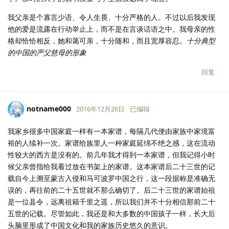
我父亲是个寡言少语、令人生畏、十分严格的人。不过以后我发现
他的爱是流露在行动举止上，而不是在言谈话语之中。我母亲的性
格却恰恰相反，她和蔼可亲，十分随和，而且宽厚容忍。
十分典型
的中国的严父慈母的形象
回复
notname000
2016年12月26日
已编辑
我家乡很多中国家庭一样有一本家谱，每隔几代便由家族中家境富
裕的人续补一次。家谱给族里人一种家庭延绵不绝之感，这在流动
性较大的西方是没有的。前几年我才得到一本家谱，但我记得小时
候父亲曾指给我看过放在书架上的家谱。这本家谱后二十三世的记
载自今上溯至蒙古入侵和马可波罗中国之行，这一段据称是准确无
误的，再往前的二十五世就不那么确切了。后二十三世的家谱始祖
是一位县令，远离祖籍千里之遥，所以我们并不十分相信那前二十
五世的记载。尽管如此，我还是和大多数的中国孩子一样，长大后
头脑里形成了中国文化和我的家族历史悠久的意识。