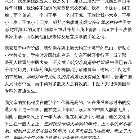
意思。我兄弟姐妹五人，我是长子。姐姐王旭死于一九四五年日本
侵华时期，我始终不知道他究竟是怎么死的。我有一个妹妹，叫王
瑜，两个弟弟，一个叫王平，一个叫王戈。王瑜比我小六岁。王平
小十岁，王戈小十四岁。
旧社会的家庭人数实在令我这种独生子女
感到震惊
我的兄弟姐妹除王旭以外都比我小得多，我又在十三岁就
离家上学，所以同他们没来得及建立深厚的手足之情。
我家属于中产阶级。我父亲在离上海大约三十英里的昆山一所私立
小学教英文。学校时常因战乱停课，父亲不时开业行医，成了那一
带受人敬重的中医大夫。
王安博士的父亲真是中外皆通
中医已有几
千年的历史。用草药和其他有机物治疗诸如胃病、伤风、疟疾之类
的常见病。
那时好像专治疟疾的青蒿素还没有诞生
那时，普通中国
人只能看中医，而中药对多数病人是有效的。中医大夫很像美国非
专科的普通医生。
我父亲的文化程度在他那个年代算是高的。它在我后来念过书的交
通大学上过一年学。他在交大上学时，读大学的中国人寥寥无几，
因此，他虽然只上了一年大学，但在我家那个小城里，他的文化水
平远在一般人之上。
直到我父母读大学的80年代，上大学依然不容
易。但我外公外婆居然在50年代（文革前最后几届高考）考上了大
学。那时的大学的教书质量与学生素质远高于现在。