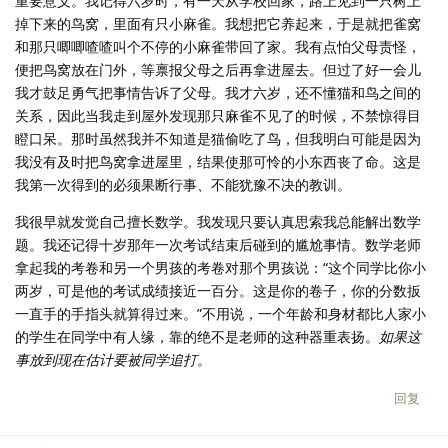
重要意义。我记得六岁时，有一天从学校回家，路上见到一只树上
掉下来的鸟窝，里面有只小麻雀。我想把它养起来，于是就把雀窝
和那只唧唧喳喳叫个不停的小麻雀带回了家。我有点怕父母责怪，
便把鸟窝放在门外，等禀报父母之后再拿进屋去。但过了好一会儿
我才鼓足勇气把事情告诉了父母。我才六岁，还不懂猫和鸟之间的
关系，因此当我走到屋外发现那只麻雀不见了的时候，不禁惊得目
瞪口呆。那时虽然我并不知道是猫偷吃了鸟，但我明白可能是因为
我没有及时把鸟窝拿进屋里，结果使那可怜的小东西丧了命。这是
我第一次得到的必须果断行事、不能犹豫不决的教训。
我很早就发觉自己擅长数学。我发现只要认真思索我总能解出数学
题。我还记得十岁那年一次考试结束后碰到的尴尬事情。数学老师
拿起我的考卷和另一个男孩的考卷对那个男孩说：“这个同学比你小
两岁，可是他的考试成绩接近一百分。这是你的卷子，你的分数扳
一直手的手指头就算得过来。”不用说，一个年龄和身材都比人家小
的学生在同学中有人缘，靠的绝不是老师的这种器重表扬。
如果这
事放到现在估计要被同学追打。
回复