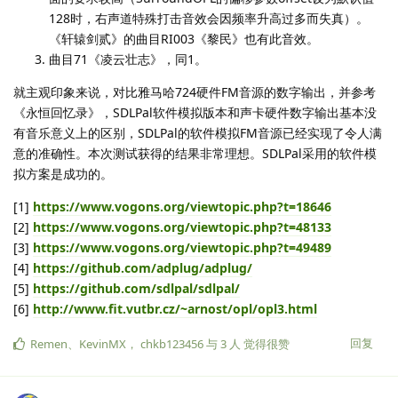
128时，右声道特殊打击音效会因频率升高过多而失真）。
《轩辕剑贰》的曲目RI003《黎民》也有此音效。
曲目71《凌云壮志》，同1。
就主观印象来说，对比雅马哈724硬件FM音源的数字输出，并参考
《永恒回忆录》，SDLPal软件模拟版本和声卡硬件数字输出基本没
有音乐意义上的区别，SDLPal的软件模拟FM音源已经实现了令人满
意的准确性。本次测试获得的结果非常理想。SDLPal采用的软件模
拟方案是成功的。
[1]
https://www.vogons.org/viewtopic.php?t=18646
[2]
https://www.vogons.org/viewtopic.php?t=48133
[3]
https://www.vogons.org/viewtopic.php?t=49489
[4]
https://github.com/adplug/adplug/
[5]
https://github.com/sdlpal/sdlpal/
[6]
http://www.fit.vutbr.cz/~arnost/opl/opl3.html
回复
Remen
、
KevinMX
，
chkb123456
与
3
人
觉得很赞