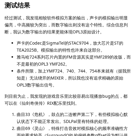
测试结果
经过测试，我发现相较软件模拟方案的输出，声卡的模拟输出明显
偏亮，中高频较为突出，而数字输出则没有这个特性。综合信息判
断，我认为数字输出的结果更能体现OPL3原始设计。
声卡的Codec是SigmaTel的STAC9704，放大芯片是ST的
TEA2025B。模拟输出的特性也许来自这部分。
雅马哈724系列芯片内置的FM音源其实是YMF289的改版，而
不是最初的OPL3 YMF262。
条件所限，加上YMF724、740、744、754本来就有（据我所
知是）无法绕开的MIXER，所以我也没有追求精确的原始
OPL3数字输出信号。
到目前为止，我发现的游戏音乐里比较容易出现播放bug的点，都
可以在《仙剑奇侠传》RIX配乐里找到。
曲目33《危机》，鼓点的二连镲声第二下，有些模拟核心默
认状态下不能正常发出。SDLPal里有特殊的处理。
曲目69《灵山》，特殊打击音效对模拟核心的频率准确性方
面的要求较高（SurroundOPL的偏移参数offset设为默认值