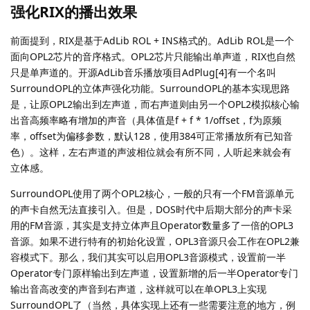
强化RIX的播出效果
前面提到，RIX是基于AdLib ROL + INS格式的。AdLib ROL是一个
面向OPL2芯片的音序格式。OPL2芯片只能输出单声道，RIX也自然
只是单声道的。开源AdLib音乐播放项目AdPlug[4]有一个名叫
SurroundOPL的立体声强化功能。SurroundOPL的基本实现思路
是，让原OPL2输出到左声道，而右声道则由另一个OPL2模拟核心输
出音高频率略有增加的声音（具体值是f + f * 1/offset，f为原频
率，offset为偏移参数，默认128，使用384可正常播放所有已知音
色）。这样，左右声道的声波相位就会有所不同，人听起来就会有
立体感。
SurroundOPL使用了两个OPL2核心，一般的只有一个FM音源单元
的声卡自然无法直接引入。但是，DOS时代中后期大部分的声卡采
用的FM音源，其实是支持立体声且Operator数量多了一倍的OPL3
音源。如果不进行特有的初始化设置，OPL3音源只会工作在OPL2兼
容模式下。那么，我们其实可以启用OPL3音源模式，设置前一半
Operator专门原样输出到左声道，设置新增的后一半Operator专门
输出音高改变的声音到右声道，这样就可以在单OPL3上实现
SurroundOPL了（当然，具体实现上还有一些需要注意的地方，例