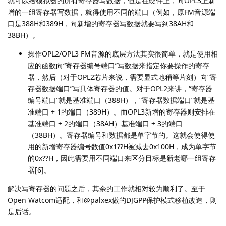
就可以给模拟器的所有寄存器写数据，但是在硬件上，向OPL3上新
增的一组寄存器写数据，就得使用不同的端口（例如，原FM音源端
口是388H和389H，向新增的寄存器写数据就要写到38AH和
38BH）。
操作OPL2/OPL3 FM音源的底层方法其实很简单，就是使用相
应的函数向“寄存器编号端口”写数据来指定你要操作的寄存
器，然后（对于OPL2芯片来说，需要显式地稍等片刻）向“寄
存器数据端口”写具体寄存器的值。对于OPL2来讲，“寄存器
编号端口”就是基准端口（388H），“寄存器数据端口”就是基
准端口 + 1的端口（389H）。而OPL3新增的寄存器则安排在
基准端口 + 2的端口（38AH）基准端口 + 3的端口
（38BH）。寄存器编号和数据都是单字节的。这就会使得使
用的新增寄存器编号数值0x1??H被减去0x100H，成为单字节
的0x??H，因此需要用不同端口来区分目标是新老哪一组寄存
器[6]。
解决写寄存器的问题之后，其余的工作就相对较为顺利了。至于
Open Watcom适配，和@palxex做的DJGPP保护模式移植改造，则
是后话。