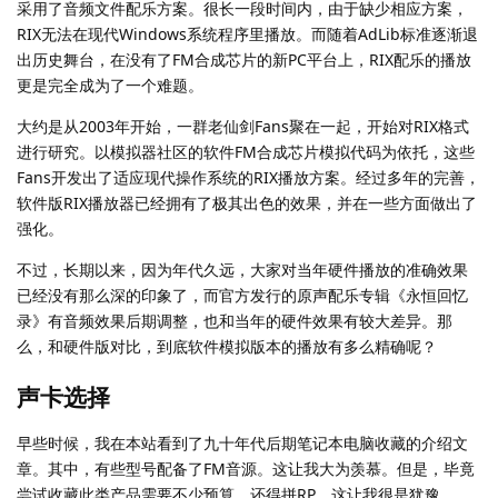
采用了音频文件配乐方案。很长一段时间内，由于缺少相应方案，
RIX无法在现代Windows系统程序里播放。而随着AdLib标准逐渐退
出历史舞台，在没有了FM合成芯片的新PC平台上，RIX配乐的播放
更是完全成为了一个难题。
大约是从2003年开始，一群老仙剑Fans聚在一起，开始对RIX格式
进行研究。以模拟器社区的软件FM合成芯片模拟代码为依托，这些
Fans开发出了适应现代操作系统的RIX播放方案。经过多年的完善，
软件版RIX播放器已经拥有了极其出色的效果，并在一些方面做出了
强化。
不过，长期以来，因为年代久远，大家对当年硬件播放的准确效果
已经没有那么深的印象了，而官方发行的原声配乐专辑《永恒回忆
录》有音频效果后期调整，也和当年的硬件效果有较大差异。那
么，和硬件版对比，到底软件模拟版本的播放有多么精确呢？
声卡选择
早些时候，我在本站看到了九十年代后期笔记本电脑收藏的介绍文
章。其中，有些型号配备了FM音源。这让我大为羡慕。但是，毕竟
尝试收藏此类产品需要不少预算，还得拼RP，这让我很是犹豫。