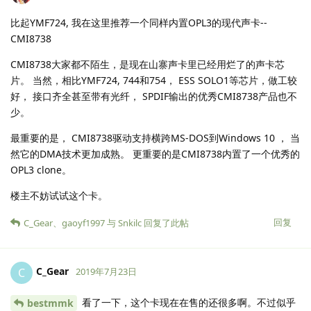
比起YMF724, 我在这里推荐一个同样内置OPL3的现代声卡--
CMI8738
CMI8738大家都不陌生，是现在山寨声卡里已经用烂了的声卡芯
片。 当然，相比YMF724, 744和754， ESS SOLO1等芯片，做工较
好， 接口齐全甚至带有光纤， SPDIF输出的优秀CMI8738产品也不
少。
最重要的是， CMI8738驱动支持横跨MS-DOS到Windows 10 ， 当
然它的DMA技术更加成熟。 更重要的是CMI8738内置了一个优秀的
OPL3 clone。
楼主不妨试试这个卡。
回复
C_Gear
、
gaoyf1997
与
Snkilc
回复了此帖
C_Gear
C
2019年7月23日
看了一下，这个卡现在在售的还很多啊。不过似乎
bestmmk