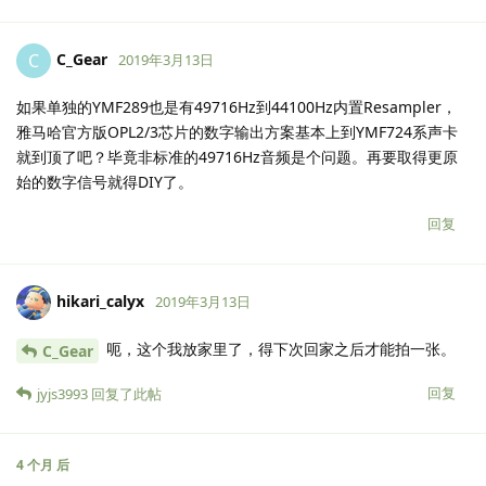
C_Gear
C
2019年3月13日
如果单独的YMF289也是有49716Hz到44100Hz内置Resampler，
雅马哈官方版OPL2/3芯片的数字输出方案基本上到YMF724系声卡
就到顶了吧？毕竟非标准的49716Hz音频是个问题。再要取得更原
始的数字信号就得DIY了。
回复
hikari_calyx
2019年3月13日
呃，这个我放家里了，得下次回家之后才能拍一张。
C_Gear
回复
jyjs3993
回复了此帖
4 个月
后