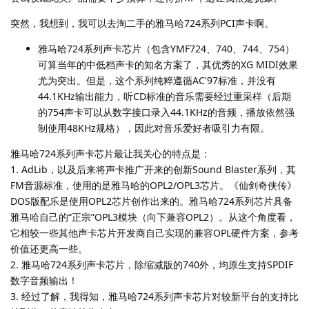
突然，我想到，我可以去淘二手的雅马哈724系列PCI声卡啊。
雅马哈724系列声卡芯片（包含YMF724、740、744、754）
可算当年的中低档声卡的知名方案了，其优秀的XG MIDI效果
尤为突出。但是，这个系列纯粹遵循AC'97标准，并没有
44.1KHz输出能力，听CD标准的音乐需要经过重采样（后期
的754声卡可以从数字接口录入44.1KHz的音频，播放依然强
制使用48KHz规格），因此对音乐爱好者吸引力有限。
雅马哈724系列声卡芯片最让我关心的特点是：
1. AdLib，以及后来将声卡推广开来的创新Sound Blaster系列，其
FM音源标准，使用的是雅马哈的OPL2/OPL3芯片。《仙剑奇侠传》
DOS版配乐是使用OPL2芯片创作出来的。雅马哈724系列芯片具备
雅马哈自己的“正宗”OPL3模块（向下兼容OPL2）。从这个角度看，
它相较一些其他声卡芯片开发商自己实现的兼容OPL硬件方案，参考
价值还更高一些。
2. 雅马哈724系列声卡芯片，除缩减版的740外，均原生支持SPDIF
数字音频输出！
3. 经过了解，我得知，雅马哈724系列声卡芯片对较新平台的支持比