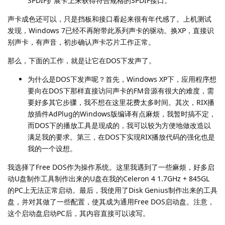
SPDIF扩展卡上来获得符合规格的SPDIF接口。
声卡成色还可以，只是挡板和接口看起来很有年代感了。上机测试
发现，Windows 7已经不再附带此系列声卡的驱动。换XP，直接识
别声卡，有声音，初步确认声卡芯片工作正常。
那么，下面的工作，就是让它在DOS下发声了。
为什么是DOS下发声呢？首先，Windows XP下，应用程序想
要向在DOS下那样直接访问声卡的FM音源有很大的难度，需
要好多其它步骤，我不想在这里花费太多时间。其次，RIX播
放插件AdPlug的Windows版编译有点麻烦，我暂时搞不定，
而DOS下的播放工具是现成的，我可以较为方便地做改造以
满足我的要求。第三，在DOS下实现RIX播放代码的强化也是
我的一个设想。
我选择了Free DOS作为操作系统。这里我遇到了一些麻烦，好多启
动U盘制作工具制作出来的U盘在我的Celeron 4 1.7GHz + 845GL
的PC上无法正常启动。最后，我使用了Disk Genius制作出来的工具
盘，并对其做了一些配置，使其成为通用Free DOS启动盘。注意，
这个启动盘启动PC后，其内容直接可以读写。