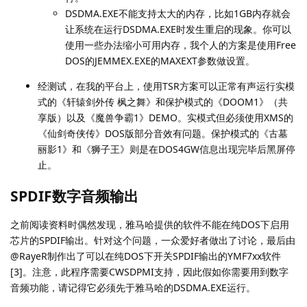
DSDMA.EXE不能支持太大的内存，比如1GB内存就会
让系统在运行DSDMA.EXE时发生重启的现象。你可以
使用一些办法缩小可用内存，我个人的方案是使用Free
DOS的JEMMEX.EXE的MAXEXT参数做设置。
经测试，在我的平台上，使用TSR方案可以正常有声运行实模
式的《轩辕剑外传 枫之舞》和保护模式的《DOOM1》（共
享版）以及《魔兽争霸1》DEMO。实模式但必须使用XMS的
《仙剑奇侠传》DOS版部分音效有问题。保护模式的《古墓
丽影1》和《狮子王》则是在DOS4GW信息出现完毕后黑屏停
止。
SPDIF数字音频输出
之前阅读资料时偶然发现，雅马哈提供的软件不能在纯DOS下启用
芯片的SPDIF输出。针对这个问题，一众爱好者做出了讨论，最后由
@RayeR制作出了可以在纯DOS下开关SPDIF输出的YMF7xx软件
[3]。注意，此程序需要CWSDPMI支持，因此假如你需要用到数字
音频功能，请记得它必须先于雅马哈的DSDMA.EXE运行。