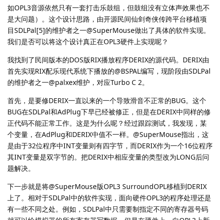
如OPL3音源依然只有一套打击乐鼓组，但鼓组没有立体声效果也不
是大问题）。这个设计思路，由开源民间仙剑奇侠传跨平台移植项
目SDLPal[5]的维护者之一@SuperMouse做出了具体的软件实现。
我们是否可以将这个设计真正在OPL3硬件上实现呢？
我找到了民间版本的DOS版RIX播放程序DERIX的源代码。DERIX由
首先实现RIX配乐现代系统下播放的@BSPAL编写，现阶段由SDLPal
的维护者之一@palxex维护，对应Turbo C 2。
首先，是要修DERIX一直以来的一个导致滑音不正常的BUG。这个
BUG在SDLPal和AdPlug下早已经被修正，但是在DERIX中同样的修
正代码不能正常工作。这是为什么呢？经过跟踪测试，我发现，某
个变量，在AdPlug和DERIX中值不一样。@SuperMouse指出，这
是由于32位程序中INT变量则有四字节，而DERIX作为一个16位程序
其INT变量是双字节的。把DERIX中相应变量的类型改为LONG后问
题解决。
下一步就是将@SuperMouse版OPL3 SurroundOPL移植到DERIX
上了。相对于SDLPal中的软件实现，面向硬件OPL3的程序处理还是
有一些不同之处。例如，SDLPal中只需要制指定不同的寄存器号码