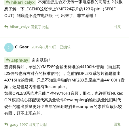
不知道您是否方便传一张电路板的高清图？我很
hikari_calyx
想了解一下LEGEND这张卡上YMF724芯片的123号pin（SPDIF
OUT）到底是不是在电路板上引出来了。非常感谢！
回复
hikari_calyx
回复了此帖
C_Gear
C
2019年3月13日
已编辑
谢谢鼓励！
ZephRay
查资料得知，单独的YMF289会输出标准的44100Hz音频（而且其
I2S信号也有右对齐的标准信号），之前的OPL2/3系芯片都是输出
49716Hz的音频。只是不知道单独的YMF289是原生产生44100Hz音
频，还是也是内部也有Resampler。
如果OPL2/3系芯片只能产生49716Hz音频，那么，也许新版Nuked
OPL模拟核心搭配现代高质量软件Resampler的输出质量比旧时代
硬件的输出质量更好？当年的民用硬件Resampler的素质应该比较
有限，赶不上现在的。
回复
gaoyf1997
回复了此帖