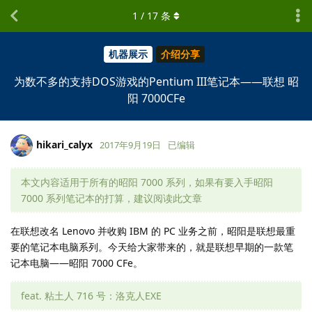
1
/
17
条
机器展示
介绍分享
为数不多的支持DOS游戏的Pentium III笔记本——联想 昭
阳 7000CFe
hikari_calyx
2017年9月19日
已编辑
本文内容适用于所有的昭阳 7000 系列，如果有要入手昭阳
7000 系列笔记本的打算，建议阅读此文章
在联想改名 Lenovo 并收购 IBM 的 PC 业务之前，昭阳是联想最重
要的笔记本电脑系列。今天给大家带来的，就是联想早期的一款笔
记本电脑——昭阳 7000 CFe。
feat. 粘土人 716 号：洛克人EXE