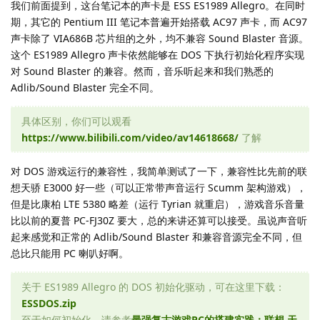
我们前面提到，这台笔记本的声卡是 ESS ES1989 Allegro。在同时
期，其它的 Pentium III 笔记本普遍开始搭载 AC97 声卡，而 AC97
声卡除了 VIA686B 芯片组的之外，均不兼容 Sound Blaster 音源。
这个 ES1989 Allegro 声卡依然能够在 DOS 下执行初始化程序实现
对 Sound Blaster 的兼容。然而，音乐听起来和我们熟悉的
Adlib/Sound Blaster 完全不同。
具体区别，你们可以观看
https://www.bilibili.com/video/av14618668/
了解
对 DOS 游戏运行的兼容性，我简单测试了一下，兼容性比先前的联
想天骄 E3000 好一些（可以正常带声音运行 Scumm 架构游戏），
但是比康柏 LTE 5380 略差（运行 Tyrian 就重启），游戏音乐音量
比以前的夏普 PC-FJ30Z 要大，总的来讲还算可以接受。虽说声音听
起来感觉和正常的 Adlib/Sound Blaster 和兼容音源完全不同，但
总比只能用 PC 喇叭好啊。
关于 ES1989 Allegro 的 DOS 初始化驱动，可在这里下载：
ESSDOS.zip
至于如何初始化，请参考
最强复古游戏PC的搭建实践：联想 天