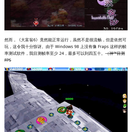
然而，《大富翁6》竟然能正常运行，虽然不是很流畅，但是依然可
玩，这令我十分惊讶。由于 Windows 98 上没有像 Fraps 这样的帧
率测试软件，我目测帧率至少 24，最多可以到四五十。
（神™目测
FPS