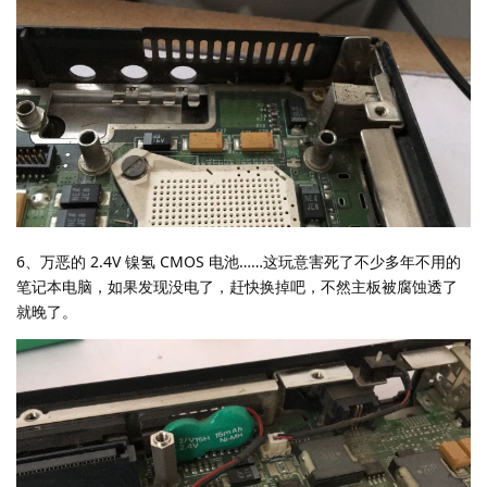
6、万恶的 2.4V 镍氢 CMOS 电池……这玩意害死了不少多年不用的
笔记本电脑，如果发现没电了，赶快换掉吧，不然主板被腐蚀透了
就晚了。