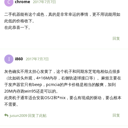
chrome
C
2017年7月7日
二手机器能有这个成色，真的是非常幸运的事情，更不用说能用如
此低的价格收下。
在此恭喜一下。
回复
i860
I
2017年7月7日
灰色确实不用太担心发黄了，这个机子和同期东芝笔电相似点很多
（比如砖头外观，4+16M内存，右侧轨迹球接口等）。麻烦主要在
于发声器官只有beep，pcmcia的声卡价格是相当的酸爽，加到
20M内存跑win95还是可以的。
此类机子通常适合安装OS/2和*nix，要么有现成的驱动，要么根本
不需要。
回复
jusun2009
回复了此帖