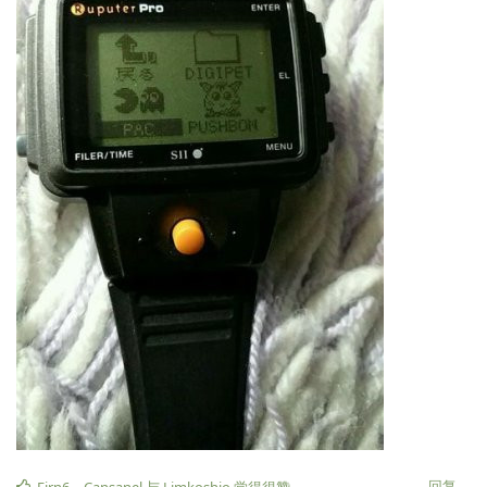
回复
Firn6
、
Cansanel
与
Limkoshio
觉得很赞