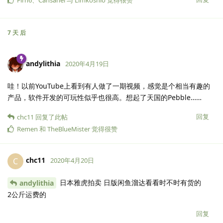
7 天
后
andylithia
2020年4月19日
哇！以前YouTube上看到有人做了一期视频，感觉是个相当有趣的
产品，软件开发的可玩性似乎也很高。想起了天国的Pebble……
回复
chc11
回复了此帖
Remen
和
TheBlueMister
觉得很赞
chc11
C
2020年4月20日
日本雅虎拍卖 日版闲鱼溜达看看时不时有货的
andylithia
2公斤运费的
回复